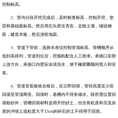
控制标高。
2、管沟分段开挖完成后，及时检查标高，控制开挖、垫
层和基础面标高。然后用石头挤压夯实，去除土壤，铺设钢
筋，建造木板，然后浇筑地面。
3、管道下管前，选择水准仪控制管顶标高。管槽顺序从
低到高排列，管道到位后，挖掘机配合人工校准。承插口应朝
上游方向，承插口内壁应涂清洗水，便于橡胶圈顺利滑入和安
装。
4、管道安装验收合格后，应立即回填，管径高度至少应
回填至管顶两倍。回填时，基槽内不得有储水。除所需位置回
填粗砂外，管槽回填材料选用开挖砂土，但含有机质和贝克杂
质的冲填土或粒度大于15cm的碎石的土不得用于回填。