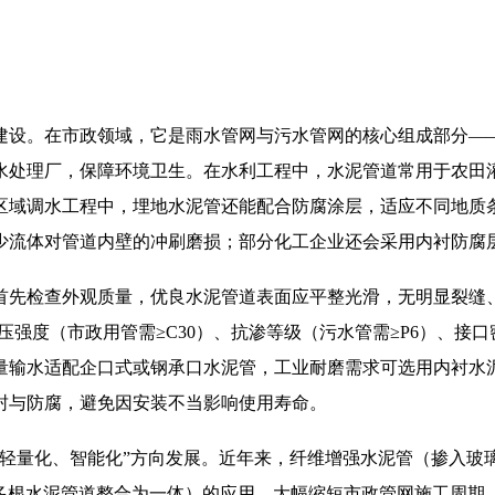
设。在市政领域，它是雨水管网与污水管网的核心组成部分——
水处理厂，保障环境卫生。在水利工程中，水泥管道常用于农田
区域调水工程中，埋地水泥管还能配合防腐涂层，适应不同地质
少流体对管道内壁的冲刷磨损；部分化工企业还会采用内衬防腐
先检查外观质量，优良水泥管道表面应平整光滑，无明显裂缝、
压强度（市政用管需≥C30）、抗渗等级（污水管需≥P6）、接
量输水适配企口式或钢承口水泥管，工业耐磨需求可选用内衬水
封与防腐，避免因安装不当影响使用寿命。
量化、智能化”方向发展。近年来，纤维增强水泥管（掺入玻
（将多根水泥管道整合为一体）的应用，大幅缩短市政管网施工周