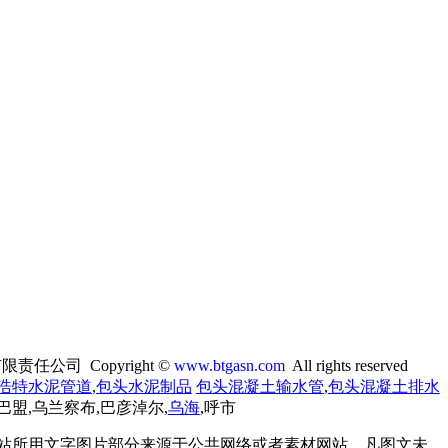
公司 Copyright ©
www.btgasn.com
All rights reserved
浩特
水泥管道
,
包头水泥制品
包头混凝土输水管
,
包头混凝土排水
,巴盟,乌兰察布,巴彦淖尔,
乌海
,呼市
站所用文字图片部分来源于公共网络或者素材网站，凡图文未