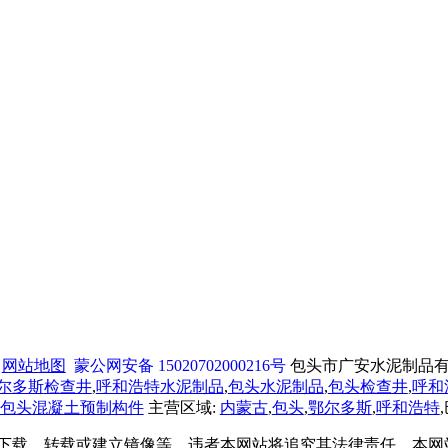
网站地图
蒙公网安备 15020702000216号
包头市广安水泥制品有限责任
尔多斯
检查井
,
呼和浩特
水泥制品
,
包头水泥制品
,
包头检查井
,
呼和
包头混凝土预制构件
主营区域:
内蒙古
,
包头
,
鄂尔多斯
,
呼和浩特
得下载、转载或建立镜像等，违者本网站将追究其法律责任。本网